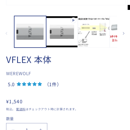
モ
ー
ダ
ル
で
メ
デ
ィ
ア
(1)
VFLEX 本体
を
(
開
く
WEREWOLF
5.0
（1件）
通
¥1,540
常
税込。
配送料
はチェックアウト時に計算されます。
価
数量
数
格
量