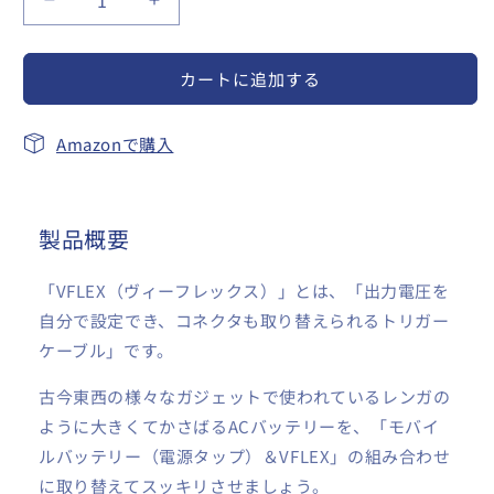
VFLEX
VFLEX
本
本
体
体
カートに追加する
の
の
数
数
量
量
Amazonで購入
を
を
減
増
ら
や
製品概要
す
す
「VFLEX（ヴィーフレックス）」とは、「出力電圧を
自分で設定でき、コネクタも取り替えられるトリガー
ケーブル」です。
古今東西の様々なガジェットで使われているレンガの
ように大きくてかさばるACバッテリーを、「モバイ
ルバッテリー（電源タップ）＆VFLEX」の組み合わせ
に取り替えてスッキリさせましょう。