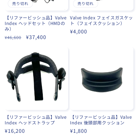
売り切れ
売り切れ
【リファービッシュ品】Valve
Valve Index フェイスガスケッ
Index ヘッドセット（HMDの
ト（フェイスクッション）
み）
通
¥4,000
通
セ
¥37,400
¥46,600
常
常
ー
価
価
ル
格
格
価
格
【リファービッシュ品】Valve
【リファービッシュ品】Valve
Index ヘッドストラップ
Index 後頭部用クッション
通
¥16,200
通
¥1,800
常
常