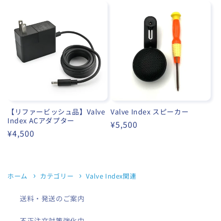
価
価
格
格
【リファービッシュ品】Valve
Valve Index スピーカー
Index ACアダプター
通
¥5,500
通
¥4,500
常
常
価
価
格
格
ホーム
カテゴリー
Valve Index関連
送料・発送のご案内
不正注文対策強化中