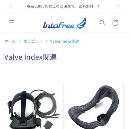
コンテ
ンツに
税込5,000円以上のご注文で、送料無料
進む
カ
ー
ト
ホーム
カテゴリー
Valve Index関連
コ
Valve Index関連
レ
ク
シ
ョ
ン
: