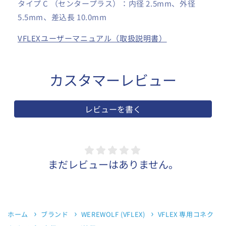
5.5mm
5.5mm
タイプ C （センタープラス）：内径 2.5mm、外径
の
の
5.5mm、差込長 10.0mm
数
数
VFLEXユーザーマニュアル（取扱説明書）
量
量
を
を
減
増
ら
カスタマーレビュー
や
す
す
レビューを書く
まだレビューはありません。
ホーム
ブランド
WEREWOLF (VFLEX)
VFLEX 専用コネク