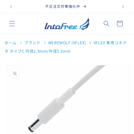
コンテ
ンツに
不正注文対策強化中
進む
カ
ー
ト
ホーム
ブランド
WEREWOLF (VFLEX)
VFLEX 専用コネク
タ タイプC 内径2.5mm/外径5.5mm
商品情
報にス
キップ