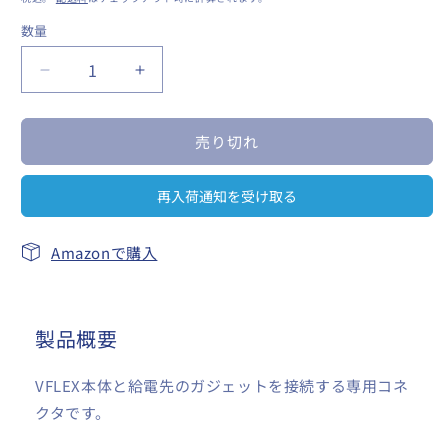
価
数量
数
格
量
VFLEX
VFLEX
専
専
用
用
売り切れ
コ
コ
ネ
ネ
再入荷通知を受け取る
ク
ク
タ
タ
タ
タ
Amazonで購入
イ
イ
プ
プ
C
C
製品概要
内
内
径
径
2.5mm/
2.5mm/
VFLEX本体と給電先のガジェットを接続する専用コネ
外
外
クタです。
径
径