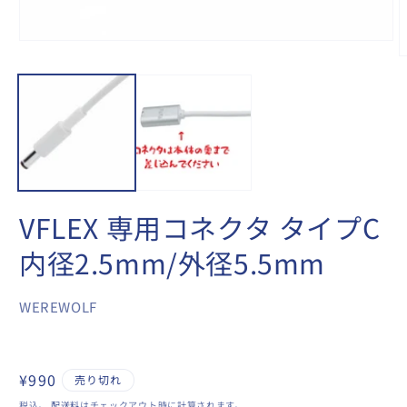
モ
ー
ダ
ル
で
メ
デ
ィ
ア
(1)
を
(
VFLEX 専用コネクタ タイプC
開
く
内径2.5mm/外径5.5mm
WEREWOLF
通
¥990
売り切れ
常
税込。
配送料
はチェックアウト時に計算されます。